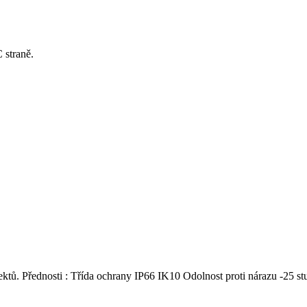
 straně.
jektů. Přednosti : Třída ochrany IP66 IK10 Odolnost proti nárazu -2