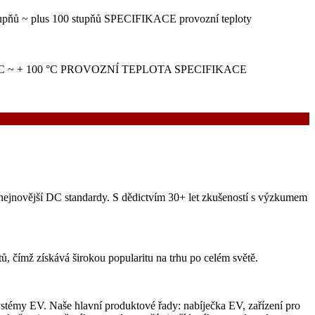
5 stupňů ~ plus 100 stupňů SPECIFIKACE provozní teploty
azům -25 °C ~ + 100 °C PROVOZNÍ TEPLOTA SPECIFIKACE
 nejnovější DC standardy. S dědictvím 30+ let zkušeností s výzkumem
, čímž získává širokou popularitu na trhu po celém světě.
ystémy EV. Naše hlavní produktové řady: nabíječka EV, zařízení pro