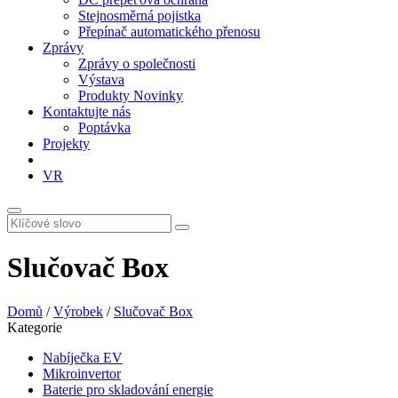
Stejnosměrná pojistka
Přepínač automatického přenosu
Zprávy
Zprávy o společnosti
Výstava
Produkty Novinky
Kontaktujte nás
Poptávka
Projekty
VR
Slučovač Box
Domů
/
Výrobek
/
Slučovač Box
Kategorie
Nabíječka EV
Mikroinvertor
Baterie pro skladování energie