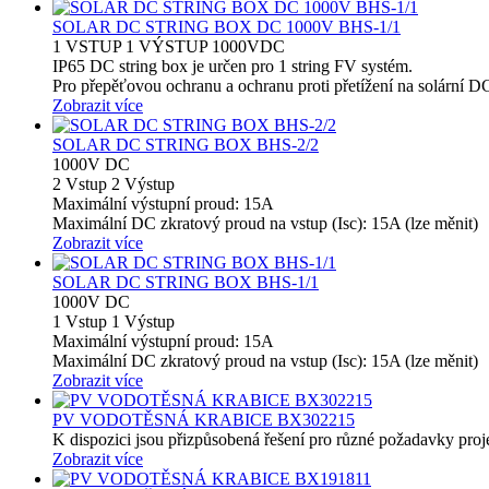
SOLAR DC STRING BOX DC 1000V BHS-1/1
1 VSTUP 1 VÝSTUP 1000VDC
IP65 DC string box je určen pro 1 string FV systém.
Pro přepěťovou ochranu a ochranu proti přetížení na solární DC
Zobrazit více
SOLAR DC STRING BOX BHS-2/2
1000V DC
2 Vstup 2 Výstup
Maximální výstupní proud: 15A
Maximální DC zkratový proud na vstup (Isc): 15A (lze měnit)
Zobrazit více
SOLAR DC STRING BOX BHS-1/1
1000V DC
1 Vstup 1 Výstup
Maximální výstupní proud: 15A
Maximální DC zkratový proud na vstup (Isc): 15A (lze měnit)
Zobrazit více
PV VODOTĚSNÁ KRABICE BX302215
K dispozici jsou přizpůsobená řešení pro různé požadavky pro
Zobrazit více