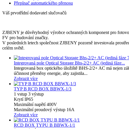
Přepínač automatického přenosu
Váš prvotřídní dodavatel slučovačů
ZJBENY je důvěryhodný výrobce ochranných komponent pro fotovolta
FV pro budování značky.
V posledních letech společnost ZJBENY pozorně investovala prostředk
celém světě.
Integrovaná pole Optical Storage Bhs-2/2+ AC (jediná fáze...
Integrovaná box optického úložiště BHS-2/2+ AC má nejen zákla
účinnost přeměny energie, aby zajistila...
Zobrazit více
TYP B RCD BOX BBWX-1/3
1 vstup 3 výstup
Krytí IP65
Maximální napětí 400V
Maximální proudový výstup 16A
Zobrazit více
RCD BOX TYPU B BBWX-1/1