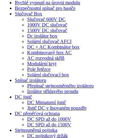
Rychlé vypnutí na úrovni modulu
Bezpečnostní spínač pro hasiče
Slučovač Box
Slučovač 600V DC
1000V DC slučovač
1500V DC slučovač
Dc izolátor box
Solární slučovač AFCI
DC + AC Kombinátor box
Kombinovaný box AC
AC rozvodná skříň
Modulární kryt
Pole řetězce
Solární slučovací box
Spínač izolátoru
Přepínač stejnosměrného izolátoru
Izolátor střídavého proudu
DC jistič
DC Miniaturní jistič
Jistič DC v lisovaném pouzdře
DC přepěťová ochrana
DC SPD až do 1000V
DC SPD až do 1500V
Stejnosměrná pojistka
DC pojistkový držák