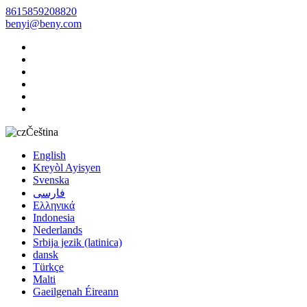
8615859208820
benyi@beny.com
Čeština
English
Kreyòl Ayisyen
Svenska
فارسی
Ελληνικά
Indonesia
Nederlands
Srbija jezik (latinica)
dansk
Türkçe
Malti
Gaeilgenah Éireann