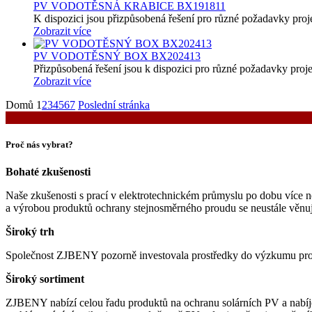
PV VODOTĚSNÁ KRABICE BX191811
K dispozici jsou přizpůsobená řešení pro různé požadavky pro
Zobrazit více
PV VODOTĚSNÝ BOX BX202413
Přizpůsobená řešení jsou k dispozici pro různé požadavky 
Zobrazit více
Domů
1
2
3
4
5
6
7
Poslední stránka
Proč nás vybrat?
Bohaté zkušenosti
Naše zkušenosti s prací v elektrotechnickém průmyslu po dobu více n
a výrobou produktů ochrany stejnosměrného proudu se neustále věnuje
Široký trh
Společnost ZJBENY pozorně investovala prostředky do výzkumu produkt
Široký sortiment
ZJBENY nabízí celou řadu produktů na ochranu solárních PV a nabíječ