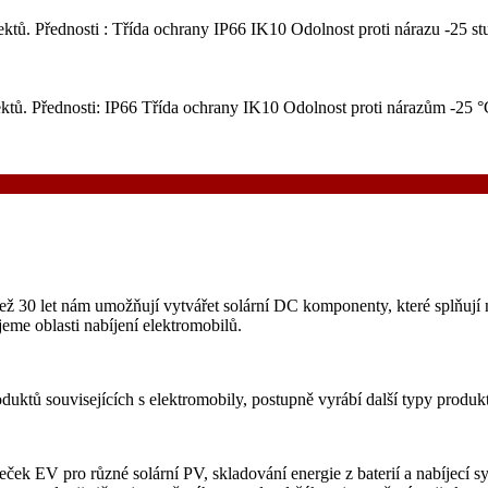
jektů. Přednosti : Třída ochrany IP66 IK10 Odolnost proti nárazu -2
projektů. Přednosti: IP66 Třída ochrany IK10 Odolnost proti nár
ež 30 let nám umožňují vytvářet solární DC komponenty, které splňují
me oblasti nabíjení elektromobilů.
ů souvisejících s elektromobily, postupně vyrábí další typy produktů
ek EV pro různé solární PV, skladování energie z baterií a nabíjecí s