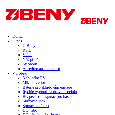
Domů
O nás
O Beny
R&D
Video
Náš příběh
Stáhnout
Akreditovaná laboratoř
Výrobek
Nabíječka EV
Mikroinvertor
Baterie pro skladování energie
Rychlé vypnutí na úrovni modulu
Bezpečnostní spínač pro hasiče
Slučovač Box
Spínač izolátoru
DC jistič
DC přepěťová ochrana